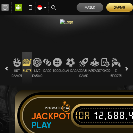
MASUK
DAFTAR
HOT
SLOTS
LIVE
RACE
TOGEL
OLAHRAGA
CRASH
ARCADE
POKER
E-
SABUN
GAMES
CASINO
GAME
SPORTS
AYAM
IDR
12,688,
JACKPOT
PLAY