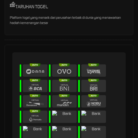
TARUHAN TOGEL
Platform togel yang menarik dari perusahan terbaik di dunia yang menawarkan
hadiah kemenangan besar