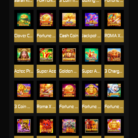
Safari King
FORTUNE GARUDA 500
3 Coin Treasures 2
Boxing King Title Match
Fortune Gems 500
Clover Coins 3x3
Fortune Coins 2
Cash Coin
Jackpot Joker FEVER
ROMA X 10000
Aztec Priestess
Super Ace
Golden Empire
Super Ace Joker
3 Charge Buffalo
3 Coin Wild Horse
Roma X Deluxe
Fortune Coins
Fortune Gems 2
Fortune Monkey