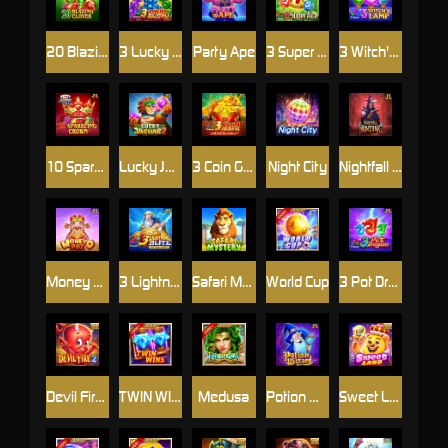
20 Blazing Clover
3 Lucky Baozhu
Party Ape
3 Super Ace
3 Witch's Lamp
10 Sparkling Crown
Lucky Jaguar 2
3 Coin Golden OX
Night City
Nightfall Hunting
Money Pot
3 Lightning Blitz
Safari Mystery
World Cup
3 Pot Dragons
Devil Fire 2
TWIN WINS
Medusa
Potion Wizard
Sweet Land