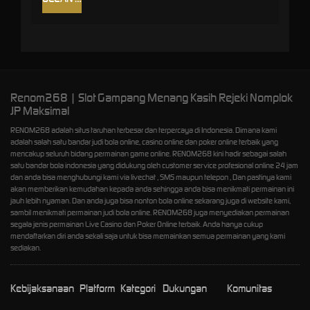
Renom268 | Slot Gampang Menang Kasih Rejeki Nomplok
JP Maksimal
RENOM268 adalah situs taruhan terbesar dan terpercaya di Indonesia. Dimana kami
adalah salah satu bandar judi bola online, casino online dan poker online terbaik yang
mencakup seluruh bidang permainan game online. RENOM268 kini hadir sebagai salah
satu bandar bola indonesia yang didukung oleh customer service profesional online 24 jam
dan anda bisa menghubungi kami via livechat , SMS maupun telepon , Dan pastinya kami
akan memberikan kemudahan kepada anda sehingga anda bisa menikmati permainan ini
jauh lebih nyaman. Dan anda juga bisa nonton bola online sekarang juga di website kami,
sambil menikmati permainan judi bola online. RENOM268 juga menyediakan permainan
segala jenis permainan Live Casino dan Poker Online terbaik. Anda hanya cukup
mendaftarkan diri anda sekali saja untuk bisa memainkan semua permainan yang kami
sediakan.
Kebijaksanaan
Platform
Kategori
Dukungan
Komunitas