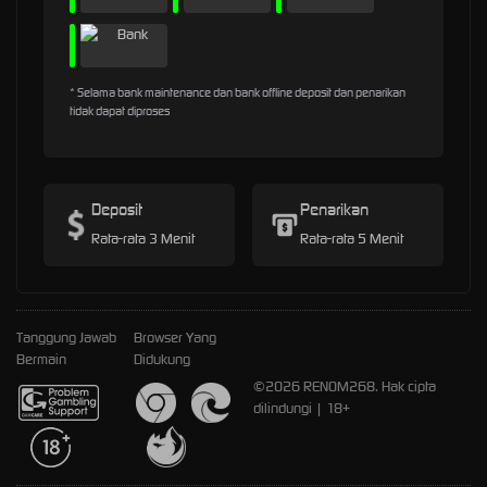
* Selama bank maintenance dan bank offline deposit dan penarikan
tidak dapat diproses
Deposit
Penarikan
Rata-rata 3 Menit
Rata-rata 5 Menit
Tanggung Jawab
Browser Yang
Bermain
Didukung
©2026 RENOM268. Hak cipta
dilindungi | 18+