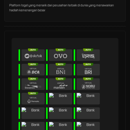
Platform togel yang menarik dari perusahan terbaik di dunia yang menawarkan
hadiah kemenangan besar