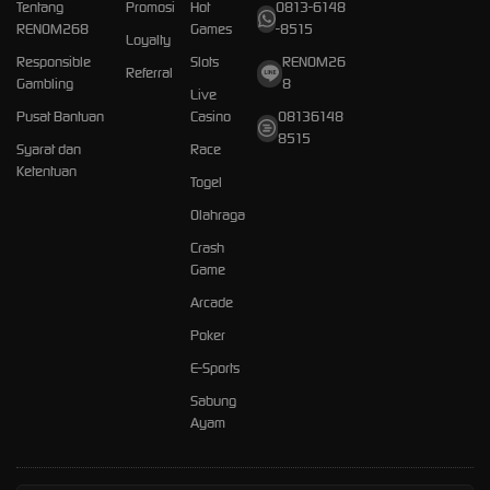
Tentang
Promosi
Hot
0813-6148
RENOM268
Games
-8515
Loyalty
Responsible
Slots
RENOM26
Referral
Gambling
8
Live
Pusat Bantuan
Casino
08136148
8515
Syarat dan
Race
Ketentuan
Togel
Olahraga
Crash
Game
Arcade
Poker
E-Sports
Sabung
Ayam