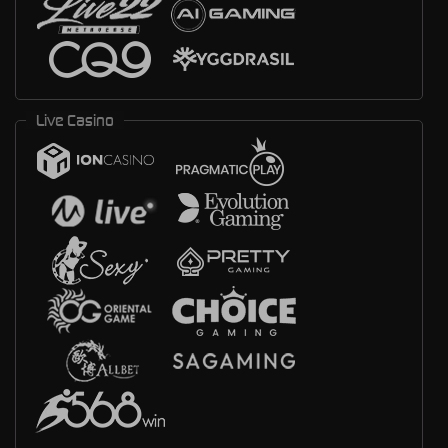
Live Casino