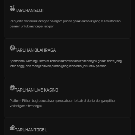
TARUHAN SLOT
Penyedia slot online dengan beragam pilihan game menarik yang memudahkan
pemain untuk mencapai jackpot
TARUHAN OLAHRAGA
Sportsbook Gaming Platform Terbaik menawarkan lebih banyak game, odds yang
lebih tinggi, dan menyediakan pilihan yang lebih banyak untuk pemain.
TARUHAN LIVE KASINO
Platform Pilihan bagi perusahaan-perusahaan terbaik di dunia, dengan pilihan
variasi game terbanyak
TARUHAN TOGEL