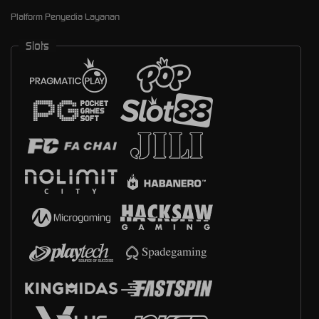
Platform Penyedia Layanan
Slots