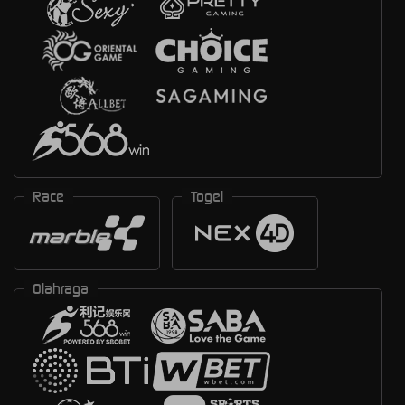
Race
Togel
Olahraga