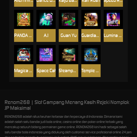
Alien Invasion
Dance Dance Dance
Kaiju Battle
Kart Rush
Speed Runner
PANDA BLESSING
A.I
Guan Yu
Guardian of Gold
Lumina Drift
Magica Owl
Space Cat
Steampunk Heist
Temple of Horus
Renom268 | Slot Gampang Menang Kasih Rejeki Nomplok
JP Maksimal
RENOM268 adalah situs taruhan terbesar dan terpercaya di Indonesia. Dimana kami
adalah salah satu bandar judi bola online, casino online dan poker online terbaik yang
mencakup seluruh bidang permainan game online. RENOM268 kini hadir sebagai salah
satu bandar bola indonesia yang didukung oleh customer service profesional online 24 jam