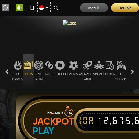
MASUK
DAFTAR
HOT
SLOTS
LIVE
RACE
TOGEL
OLAHRAGA
CRASH
ARCADE
POKER
E-
SABUN
GAMES
CASINO
GAME
SPORTS
AYAM
IDR
12,675,
JACKPOT
PLAY