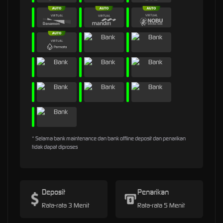
* Selama bank maintenance dan bank offline deposit dan penarikan
tidak dapat diproses
Deposit
Penarikan
Rata-rata 3 Menit
Rata-rata 5 Menit