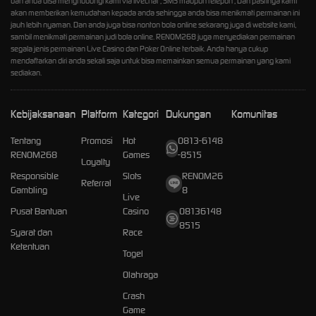
dan anda bisa menghubungi kami via livechat , SMS maupun telepon , Dan pastinya kami
akan memberikan kemudahan kepada anda sehingga anda bisa menikmati permainan ini
jauh lebih nyaman. Dan anda juga bisa nonton bola online sekarang juga di website kami,
sambil menikmati permainan judi bola online. RENOM268 juga menyediakan permainan
segala jenis permainan Live Casino dan Poker Online terbaik. Anda hanya cukup
mendaftarkan diri anda sekali saja untuk bisa memainkan semua permainan yang kami
sediakan.
Kebijaksanaan
Platform
Kategori
Dukungan
Komunitas
Tentang
Promosi
Hot
0813-6148
RENOM268
Games
-8515
Loyalty
Responsible
Slots
RENOM26
Referral
Gambling
8
Live
Pusat Bantuan
Casino
08136148
8515
Syarat dan
Race
Ketentuan
Togel
Olahraga
Crash
Game