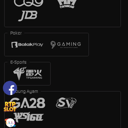
Poker
E-Sports
Sabung Ayam