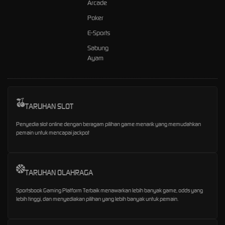
Arcade
Poker
E-Sports
Sabung
Ayam
TARUHAN SLOT
Penyedia slot online dengan beragam pilihan game menarik yang memudahkan
pemain untuk mencapai jackpot
TARUHAN OLAHRAGA
Sportsbook Gaming Platform Terbaik menawarkan lebih banyak game, odds yang
lebih tinggi, dan menyediakan pilihan yang lebih banyak untuk pemain.