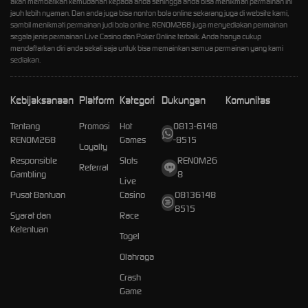
akan memberikan kemudahan kepada anda sehingga anda bisa menikmati permainan ini
jauh lebih nyaman. Dan anda juga bisa nonton bola online sekarang juga di website kami,
sambil menikmati permainan judi bola online. RENOM268 juga menyediakan permainan
segala jenis permainan Live Casino dan Poker Online terbaik. Anda hanya cukup
mendaftarkan diri anda sekali saja untuk bisa memainkan semua permainan yang kami
sediakan.
Kebijaksanaan
Platform
Kategori
Dukungan
Komunitas
Tentang
Promosi
Hot
0813-6148
RENOM268
Games
-8515
Loyalty
Responsible
Slots
RENOM26
Referral
Gambling
8
Live
Pusat Bantuan
Casino
08136148
8515
Syarat dan
Race
Ketentuan
Togel
Olahraga
Crash
Game