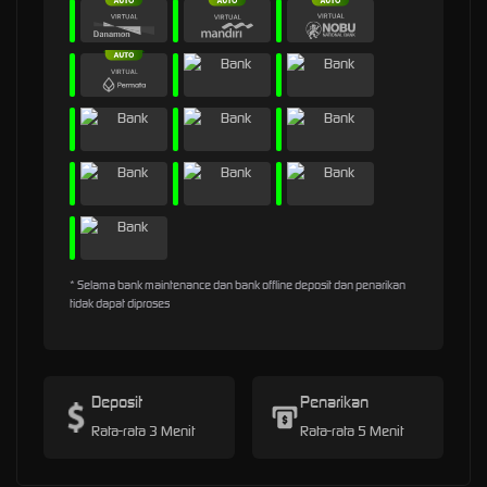
* Selama bank maintenance dan bank offline deposit dan penarikan
tidak dapat diproses
Deposit
Penarikan
Rata-rata 3 Menit
Rata-rata 5 Menit