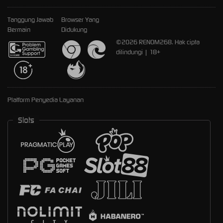
Tanggung Jawab
Browser Yang
Bermain
Didukung
©2026 RENOM268. Hak cipta
dilindungi | 18+
Platform Penyedia Layanan
Slots