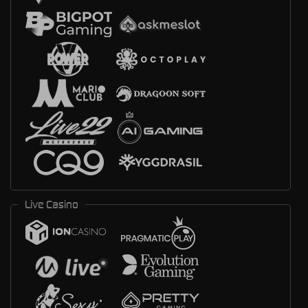
Live Casino