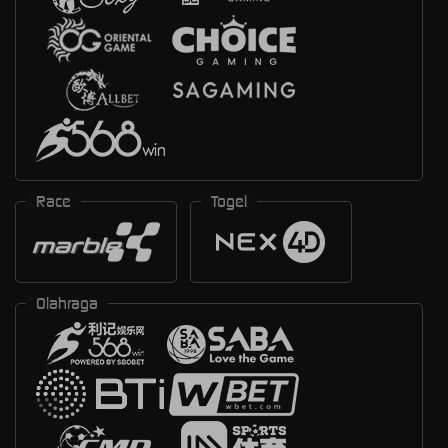
Race
Togel
Olahraga