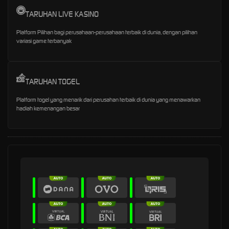
TARUHAN LIVE KASINO
Platform Pilihan bagi perusahaan-perusahaan terbaik di dunia, dengan pilihan
variasi game terbanyak
TARUHAN TOGEL
Platform togel yang menarik dari perusahan terbaik di dunia yang menawarkan
hadiah kemenangan besar